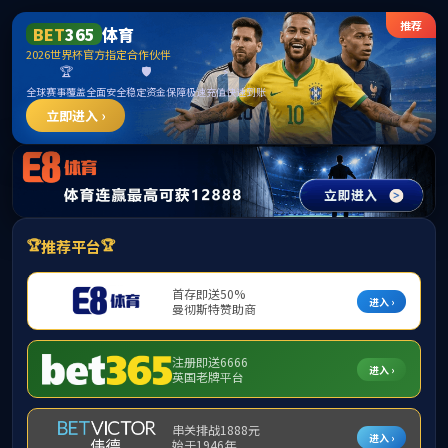
中国·3044am永利集团(股
份)有限公司-Official
Platform
3044am永利集团官网
高新技术企
业