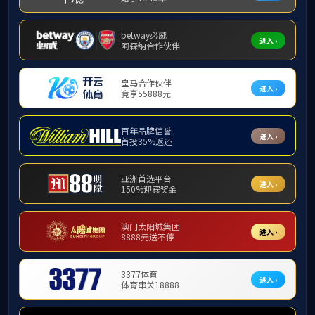
社会招聘
校园招聘
实习生招聘
校园招聘
首页 > 诚聘英才 > 校园招聘